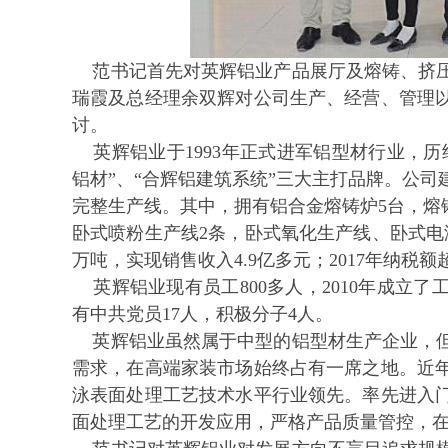
范书记首先对英辉铝业产品展厅及熔铸、挤压
瑞霞及总经理余双辉对公司生产、经营、管理
讨。
英辉铝业于
1993
年正式进军铝型材行业，历
铝材
”
、“合辉铝建筑系统”三大主打品牌。公
完整生产线。其中，拥有铝合金熔铸炉
5
台，熔
卧式喷粉生产线
2
条，卧式氧化生产线、卧式电
万吨，实现销售收入
4.9
亿多元；
2017
年纳税额
英辉铝业现有员工
800
多人，
2010
年成立了
有中共党员
17
人，积极分子
4
人。
英辉铝业虽然属于中型的铝型材生产企业，但
需求，在高端家装市场始终占有一席之地。近
泳表面处理工艺技术水平行业领先。率先进入
面处理工艺的开发应用，严格产品质量管控，