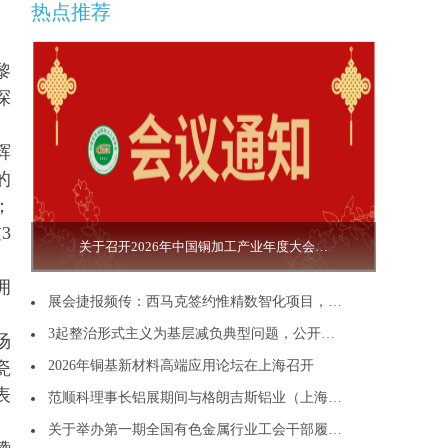
热点推荐
更多>>
黎
探
辉
的
；
过
3
关于召开2026年中国铜加工产业年度大会…
拥
展会捷报频传：西马克签约惟精数智化项目，…
3起整治形式主义为基层减负典型问题，公开…
场
瓷
2026年铜基新材料高端应用论坛在上海召开
表
范顺科理事长铝展期间与格朗吉斯铝业（上海…
。
关于举办第一期全国有色金属行业工会干部履…