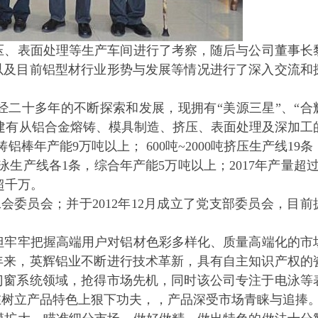
、表面处理等生产车间进行了考察，随后与公司董事长
以及目前铝型材行业形势与发展等情况进行了深入交流和
经二十多年的不断探索和发展，现拥有
“
美源三星
”
、
“
合
司建有从铝合金熔铸、模具制造、挤压、表面处理及深加工
铸铝棒年产能
9
万吨以上；
600
吨
~
2000吨挤压生产线
19
条
泳生产线各
1
条，综合年产能
5
万吨以上；
2017
年产量超
超千万。
工会委员会；并于
2012
年
12
月成立了党支部委员会，目前
牢牢把握高端用户对铝材色彩多样化、质量高端化的市
年来，英辉铝业不断进行技术革新，具有自主知识产权的
门窗系统领域，抢得市场先机，同时该公司专注于电泳等
在树立产品特色上狠下功夫，，产品深受市场青睐与追捧