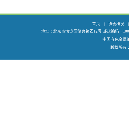
«上一页
1
2
3
4
5
6
7
8
...
58
下一页»
首页
协会概况
|
地址：北京市海淀区复兴路乙12号 邮政编码：100814 电话：01
中国有色金属
版权所有